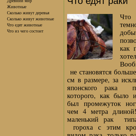
Что едят раки
Древний мир
Животные
Сколько живут деревья
Что 
Сколько живут животные
темн
Что едят животные
доб
Что из чего состоит
позв
как 
хотел
Вооб
не становятся больше
см в размере, за иск
японского рака п
которого, как было и
был промежуток ног
чем 4 метра длиной
маленький рак тип
гороха с этим кр
видом рака, только р