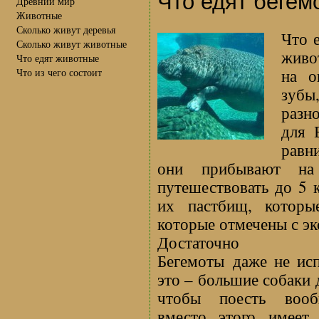
Что едят бегем
Древний мир
Животные
Сколько живут деревья
Что 
Сколько живут животные
живо
Что едят животные
на о
Что из чего состоит
зубы
разн
для 
равн
они прибывают на
путешествовать до 5 
их пастбищ, котор
которые отмечены с э
Достаточно ст
Бегемоты даже не исп
это – большие собаки 
чтобы поесть воо
вместо этого имеет 