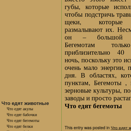
губы, которые испол
чтобы подстричь трав
щеки, которые
размалывают их. Нес
он – большой р
Бегемотам толь
приблизительно 40
ночь, поскольку это и
очень мало энергии, 
дня. В областях, ко
пунктам, Бегемоты , 
зерновые культуры, п
заводы и просто раст
Что едят животные
Что едят бегемоты
Что едят акулы
Что едят бабочки
Что едят бегемоты
Что едят белки
This entry was posted in
Что едят 