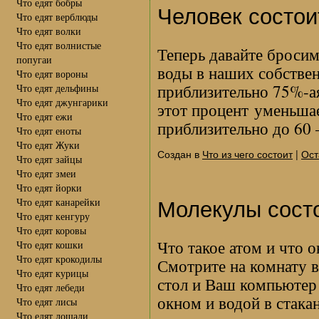
Что едят бобры
Человек состои
Что едят верблюды
Что едят волки
Что едят волнистые
Теперь давайте бросим
попугаи
воды в наших собстве
Что едят вороны
приблизительно 75%-ая
Что едят дельфины
Что едят джунгарики
этот процент уменьша
Что едят ежи
приблизительно до 60
Что едят еноты
Что едят Жуки
Создан в
Что из чего состоит
|
Ост
Что едят зайцы
Что едят змеи
Что едят йорки
Молекулы состо
Что едят канарейки
Что едят кенгуру
Что едят коровы
Что такое атом и что 
Что едят кошки
Что едят крокодилы
Смотрите на комнату в
Что едят курицы
стол и Ваш компьютер 
Что едят лебеди
окном и водой в стака
Что едят лисы
Что едят лошади