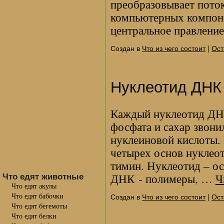
преобразовывает поток
компьютерных компоне
центральное правлени
Создан в
Что из чего состоит
|
Ост
Нуклеотид ДНК 
Каждый нуклеотид ДНК
фосфата и сахар звони
нуклеиновой кислоты.
четырех основ нуклеот
тимин. Нуклеотид – о
Что едят животные
ДНК - полимеры, …
Ч
Что едят акулы
Что едят бабочки
Создан в
Что из чего состоит
|
Ост
Что едят бегемоты
Что едят белки