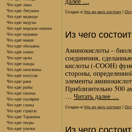
далее
…
Что едят львы
Что едят Лягушки
Создан в
Что из чего состоит
|
Ост
Что едят медведи
Что едят медузы
Что едят морские свинки
Из чего состои
Что едят муравьи
Что едят мыши
Что едят обезьяны
Аминокислоты – биоло
Что едят олени
соединения, сделанные
Что едят орлы
Что едят панды
кислоты (-COOH) функ
Что едят пингвины
стороны, определенно
Что едят попугаи
элементы аминокислоты
Что едят раки
Приблизительно 500 а
Что едят рыбы
Что едят свиньи
…
Читать далее
…
Что едят скалярии
Что едят слоны
Создан в
Что из чего состоит
|
Ост
Что едят страусы
Что едят Тараканы
Что едят тигры
Из чего состои
Что едят улитки