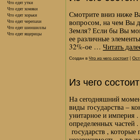
Что едят утки
Что едят хомяки
Смотрите вниз ниже Ва
Что едят хорьки
вопросом, на чем Вы д
Что едят черепахи
Что едят шиншиллы
Земля? Если бы Вы мог
Что едят ящерицы
ее различные элементы
32%-ое …
Читать дал
Создан в
Что из чего состоит
|
Ост
Из чего состоит
На сегодняшний момен
виды государства – ко
унитарное и империя .
определенных частей .
государств , которые
независимость , в то 