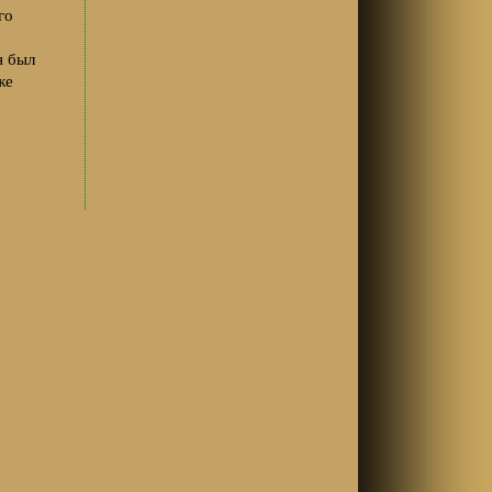
го
н был
же