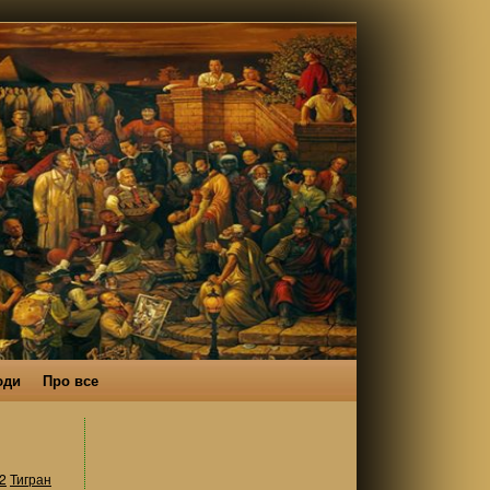
юди
Про все
2
Тигран