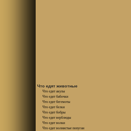
Что едят животные
Что едят акулы
Что едят бабочки
Что едят бегемоты
Что едят белки
Что едят бобры
Что едят верблюды
Что едят волки
Что едят волнистые попугаи