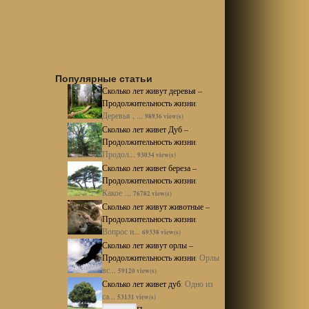
Популярные статьи
Сколько лет живут деревья –
Продолжительность жизни
:
Деревья , ...
98936 view(s)
Сколько лет живет Дуб –
Продолжительность жизни
:
Продол...
93034 view(s)
Сколько лет живет береза –
Продолжительность жизни
:
Какое ...
76782 view(s)
Сколько лет живут животные –
Продолжительность жизни
:
Вопрос и...
69338 view(s)
Сколько лет живут орлы –
Продолжительность жизни
:
Орлы
вс...
59120 view(s)
Сколько лет живет дуб
:
Одно из
са...
53131 view(s)