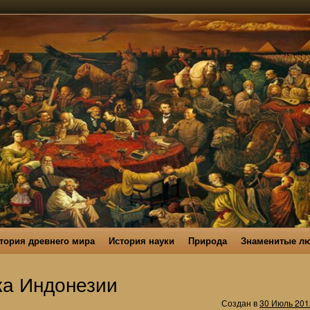
тория древнего мира
История науки
Природа
Знаменитые л
ка Индонезии
Создан в
30 Июль 201