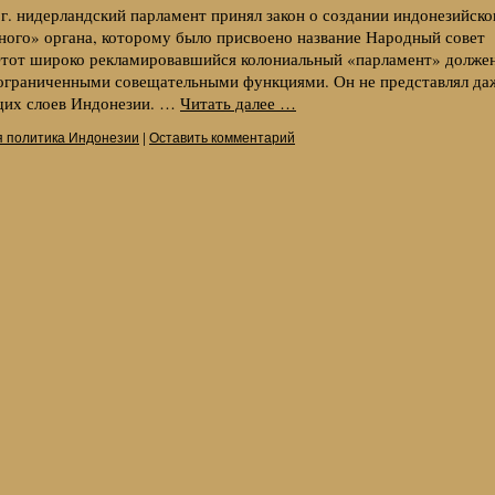
 г. нидерландский парламент принял закон о создании индонезийско
ного» органа, которому было присвоено название Народный совет
Этот широко рекламировавшийся колониальный «парламент» долже
ограниченными совещательными функциями. Он не представлял да
щих слоев Индонезии. …
Читать далее
…
 политика Индонезии
|
Оставить комментарий