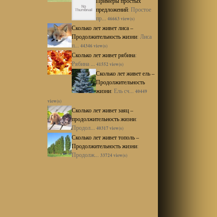
Примеры простых
предложений
:
Простое
пр...
46663 view(s)
Сколько лет живет лиса –
Продолжительность жизни
:
Лиса
п...
44346 view(s)
Сколько лет живет рябина
:
Рябина ...
41552 view(s)
Сколько лет живет ель –
Продолжительность
жизни
:
Ель сч...
40449
view(s)
Сколько лет живет заяц –
продолжительность жизни
:
Продол...
40317 view(s)
Сколько лет живет тополь –
Продолжительность жизни
:
Продолж...
33724 view(s)