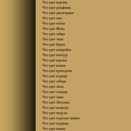
Что едят вороны
Что едят дельфины
Что едят джунгарики
Что едят ежи
Что едят еноты
Что едят Жуки
Что едят зайцы
Что едят змеи
Что едят йорки
Что едят канарейки
Что едят кенгуру
Что едят коровы
Что едят кошки
Что едят крокодилы
Что едят курицы
Что едят лебеди
Что едят лисы
Что едят лошади
Что едят львы
Что едят Лягушки
Что едят медведи
Что едят медузы
Что едят морские свинки
Что едят муравьи
Что едят мыши