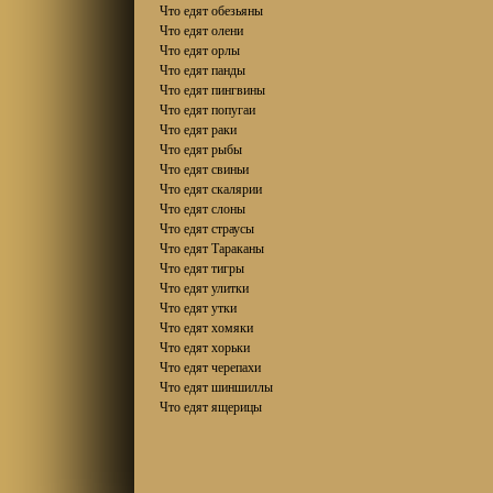
Что едят обезьяны
Что едят олени
Что едят орлы
Что едят панды
Что едят пингвины
Что едят попугаи
Что едят раки
Что едят рыбы
Что едят свиньи
Что едят скалярии
Что едят слоны
Что едят страусы
Что едят Тараканы
Что едят тигры
Что едят улитки
Что едят утки
Что едят хомяки
Что едят хорьки
Что едят черепахи
Что едят шиншиллы
Что едят ящерицы