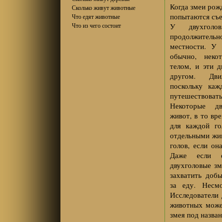
Когда змеи рож
Сколько живут животные
попытаются съе
Что едят животные
Что из чего состоит
У двухголо
продолжительн
местности. У 
обычно, неко
телом, и эти 
другом. Дви
поскольку каж
путешествовать
Некоторые дв
живот, в то вр
для каждой го
отдельными жи
голов, если он
Даже если е
двухголовые зм
захватить доб
за еду. Несмо
Исследователи
животных може
змея под назва