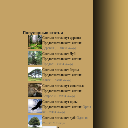
Популярные статьи
Сколько лет живут деревья –
Продолжительность жизни
:
Деревья , ...
98936 view(s)
Сколько лет живет Дуб –
Продолжительность жизни
:
Продол...
93034 view(s)
Сколько лет живет береза –
Продолжительность жизни
:
Какое ...
76782 view(s)
Сколько лет живут животные –
Продолжительность жизни
:
Вопрос и...
69338 view(s)
Сколько лет живут орлы –
Продолжительность жизни
:
Орлы
вс...
59120 view(s)
Сколько лет живет дуб
:
Одно из
са...
53131 view(s)