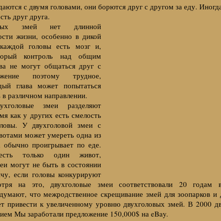
даются с двумя головами, они борются друг с другом за еду. Иногд
сть друг друга.
вых змей нет длинной
ости жизни, особенно в дикой
каждой головы есть мозг и,
торый контроль над общим
два не могут общаться друг с
жение поэтому трудное,
дый глава может попытаться
 в различном направлении.
ухголовые змеи разделяют
емя как у других есть смелость
ловы. У двухголовой змеи с
вотами может умереть одна из
а обычно проигрывает по еде.
сть только один живот,
еи могут не быть в состоянии
ычу, если головы конкурируют
тря на это, двухголовые змеи соответствовали 20 годам в
 думают, что межродственное скрещивание змей для зоопарков и
т привести к увеличенному уровню двухголовых змей. В 2000 дв
нием Мы заработали предложение 150,000$ на eBay.