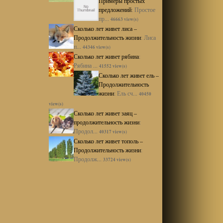
Примеры простых
предложений
:
Простое
пр...
46663 view(s)
Сколько лет живет лиса –
Продолжительность жизни
:
Лиса
п...
44346 view(s)
Сколько лет живет рябина
:
Рябина ...
41552 view(s)
Сколько лет живет ель –
Продолжительность
жизни
:
Ель сч...
40450
view(s)
Сколько лет живет заяц –
продолжительность жизни
:
Продол...
40317 view(s)
Сколько лет живет тополь –
Продолжительность жизни
:
Продолж...
33724 view(s)