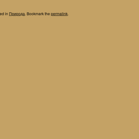
ted in
Природа
. Bookmark the
permalink
.