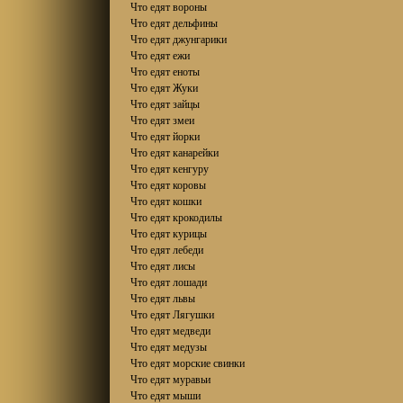
Что едят вороны
Что едят дельфины
Что едят джунгарики
Что едят ежи
Что едят еноты
Что едят Жуки
Что едят зайцы
Что едят змеи
Что едят йорки
Что едят канарейки
Что едят кенгуру
Что едят коровы
Что едят кошки
Что едят крокодилы
Что едят курицы
Что едят лебеди
Что едят лисы
Что едят лошади
Что едят львы
Что едят Лягушки
Что едят медведи
Что едят медузы
Что едят морские свинки
Что едят муравьи
Что едят мыши