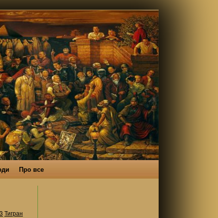
юди
Про все
3
Тигран