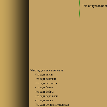
This entry was pos
Что едят животные
Что едят акулы
Что едят бабочки
Что едят бегемоты
Что едят белки
Что едят бобры
Что едят верблюды
Что едят волки
Что едят волнистые попугаи