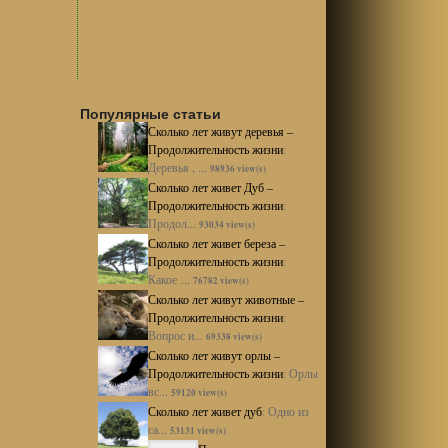
Популярные статьи
Сколько лет живут деревья –
Продолжительность жизни
:
Деревья , ...
98936 view(s)
Сколько лет живет Дуб –
Продолжительность жизни
:
Продол...
93034 view(s)
Сколько лет живет береза –
Продолжительность жизни
:
Какое ...
76782 view(s)
Сколько лет живут животные –
Продолжительность жизни
:
Вопрос и...
69338 view(s)
Сколько лет живут орлы –
Продолжительность жизни
:
Орлы
вс...
59120 view(s)
Сколько лет живет дуб
:
Одно из
са...
53131 view(s)