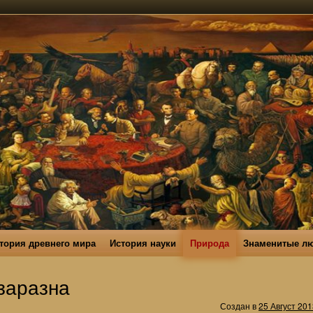
тория древнего мира
История науки
Природа
Знаменитые л
заразна
Создан в
25 Август 201