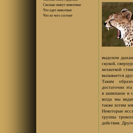
Сколько живут животные
Что едят животные
Что из чего состоит
выдохом дыхани
скукой, сверху
нехваткой стим
вызывается дру
Таким образо
достаточно эта
в шимпанзе и с
когда мы види
также хотим зе
Некоторые иссл
группы тревог
действия. Друг