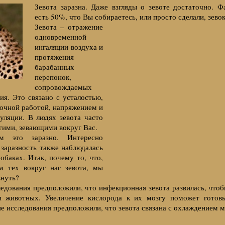
Зевота заразна. Даже взгляды о зевоте достаточно. Ф
есть 50%, что Вы собираетесь, или просто сделали, зевок
Зевота – отражение
одновременной
ингаляции воздуха и
протяжения
барабанных
перепонок,
сопровождаемых
я. Это связано с усталостью,
рочной работой, напряжением и
уляции. В людях зевота часто
гими, зевающими вокруг Вас.
м это заразно. Интересно
 заразность также наблюдалась
обаках. Итак, почему то, что,
м тех вокруг нас зевота, мы
внуть?
едования предположили, что инфекционная зевота развилась, что
и животных. Увеличение кислорода к их мозгу поможет готов
ие исследования предположили, что зевота связана с охлаждением м