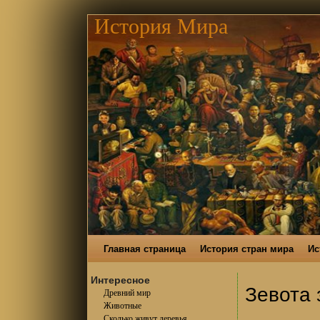
История Мира
Главная страница
История стран мира
Ис
Интересное
Зевота 
Древний мир
Животные
Сколько живут деревья