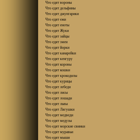
Что едят вороны
Что едят дельфины
Что едят джунгарики
Что едят ежи
Что едят еноты
Что едят Жуки
Что едят зайцы
Что едят змеи
Что едят йорки
Что едят канарейки
Что едят кенгуру
Что едят коровы
Что едят кошки
Что едят крокодилы
Что едят курицы
Что едят лебеди
Что едят лисы
Что едят лошади
Что едят львы
Что едят Лягушки
Что едят медведи
Что едят медузы
Что едят морские свинки
Что едят муравьи
Что едят мыши