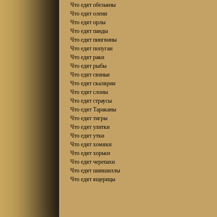
Что едят обезьяны
Что едят олени
Что едят орлы
Что едят панды
Что едят пингвины
Что едят попугаи
Что едят раки
Что едят рыбы
Что едят свиньи
Что едят скалярии
Что едят слоны
Что едят страусы
Что едят Тараканы
Что едят тигры
Что едят улитки
Что едят утки
Что едят хомяки
Что едят хорьки
Что едят черепахи
Что едят шиншиллы
Что едят ящерицы