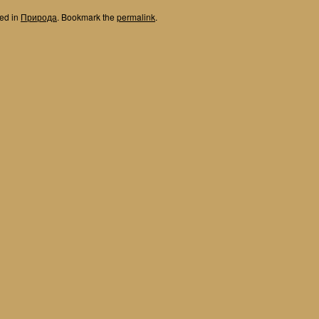
ted in
Природа
. Bookmark the
permalink
.